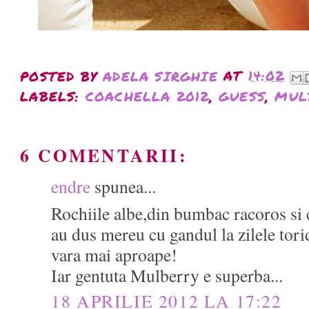
POSTED BY
ADELA SIRGHIE
AT
14:02
LABELS:
COACHELLA 2012
,
GUESS
,
MUL
6 COMENTARII:
endre
spunea...
Rochiile albe,din bumbac racoros si
au dus mereu cu gandul la zilele tori
vara mai aproape!
Iar gentuta Mulberry e superba...
18 APRILIE 2012 LA 17:22