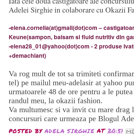
Iata cele doua castigatoare ale concursul
Adelei Sirghie in colaborare cu Okazii F
-elena.cornelia(at)gmail(dot)com – castigatoa
Keune(sampon, balsam si fluid nutritiv din gam
-
elena28_01@yahoo(dot)com
- 2 produse Iva
+demachiant)
Va rog mult de tot sa trimiteti confirma
tel) pe mailul meu-adelasir at yahoo pu
urmatoarele 48 de ore pentru a le putea t
randul meu, la okazii fashion.
Va multumesc si va invit cu mare drag 
concursuri care urmeaza pe Blogul Adel
POSTED BY
ADELA SIRGHIE
AT
20:51