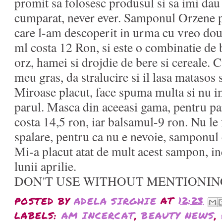
promit sa folosesc produsul si sa imi dau
cumparat, never ever. Samponul Orzene p
care l-am descoperit in urma cu vreo dou
ml costa 12 Ron, si este o combinatie de b
orz, hamei si drojdie de bere si cereale. C
meu gras, da stralucire si il lasa matasos 
Miroase placut, face spuma multa si nu i
parul. Masca din aceeasi gama, pentru pa
costa 14,5 ron, iar balsamul-9 ron. Nu le
spalare, pentru ca nu e nevoie, samponul c
Mi-a placut atat de mult acest sampon, in
lunii aprilie.
DON'T USE WITHOUT MENTIONIN
POSTED BY
ADELA SIRGHIE
AT
12:23
LABELS:
AM INCERCAT
,
BEAUTY NEWS
,