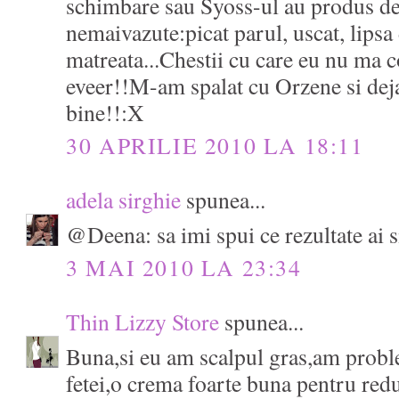
schimbare sau Syoss-ul au produs de
nemaivazute:picat parul, uscat, lipsa 
matreata...Chestii cu care eu nu ma
eveer!!M-am spalat cu Orzene si de
bine!!:X
30 APRILIE 2010 LA 18:11
adela sirghie
spunea...
@Deena: sa imi spui ce rezultate ai s
3 MAI 2010 LA 23:34
Thin Lizzy Store
spunea...
Buna,si eu am scalpul gras,am probl
fetei,o crema foarte buna pentru re