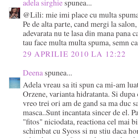
adela sirghie
spunea...
@Lili: mie imi place cu multa spuma
Pe de alta parte, cand mergi la salo
adevarata nu te lasa din mana pana c
tau face multa multa spuma, semn ca 
29 APRILIE 2010 LA 12:22
Deena
spunea...
Adela vreau sa iti spun ca mi-am lua
Orzene, varianta hidratanta. Si dupa 
vreo trei ori am de gand sa ma duc s
masca..Sunt incantata sincer de el. P
"fitos" niciodata, reactiona cel mai b
schimbat cu Syoss si nu stiu daca h