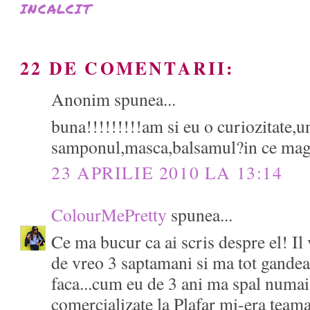
INCALCIT
22 DE COMENTARII:
Anonim spunea...
buna!!!!!!!!!am si eu o curiozitate,
samponul,masca,balsamul?in ce maga
23 APRILIE 2010 LA 13:14
ColourMePretty
spunea...
Ce ma bucur ca ai scris despre el! I
de vreo 3 saptamani si ma tot gandeam
faca...cum eu de 3 ani ma spal numa
comercializate la Plafar mi-era team