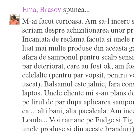
Ema, Brasov
spunea...
M-ai facut curioasa. Am sa-l incerc 
scriam despre achizitionarea unor p
Incantata de reclama facuta si unele 
luat mai multe produse din aceasta g
afara de samponul pentru scalp sensib
par deteriorat, care au fost ok, am f
celelalte (pentru par vopsit, pentru 
uscat). Balsamul este jalnic, fara con
laptos. Unele cliente mi s-au plans d
pe firul de par dupa aplicarea samp
ca ... alti bani, alta pacaleala. Am in
Londa... Voi ramane pe Fudge si Tigi
unele produse si din aceste branduri)