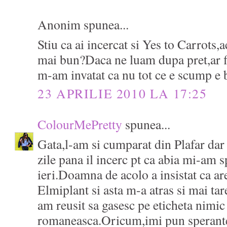
Anonim spunea...
Stiu ca ai incercat si Yes to Carrots
mai bun?Daca ne luam dupa pret,ar fi
m-am invatat ca nu tot ce e scump e
23 APRILIE 2010 LA 17:25
ColourMePretty
spunea...
Gata,l-am si cumparat din Plafar dar
zile pana il incerc pt ca abia mi-am s
ieri.Doamna de acolo a insistat ca ar
Elmiplant si asta m-a atras si mai ta
am reusit sa gasesc pe eticheta nimic 
romaneasca.Oricum,imi pun sperante 