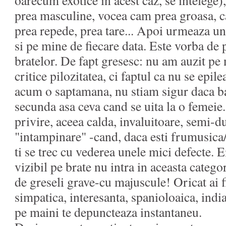
prea masculine, vocea cam prea groasa, c
prea repede, prea tare... Apoi urmeaza un
si pe mine de fiecare data. Este vorba de p
bratelor. De fapt gresesc: nu am auzit pe 
critice pilozitatea, ci faptul ca nu se epil
acum o saptamana, nu stiam sigur daca ba
secunda asa ceva cand se uita la o femeie
privire, aceea calda, invaluitoare, semi-du
"intampinare" -cand, daca esti frumusica/
ti se trec cu vederea unele mici defecte. E
vizibil pe brate nu intra in aceasta categor
de greseli grave-cu majuscule! Oricat ai f
simpatica, interesanta, spanioloaica, indi
pe maini te depuncteaza instantaneu.