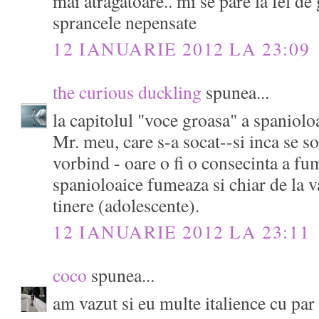
mai atragatoare.. mi se pare la fel de
sprancele nepensate
12 IANUARIE 2012 LA 23:09
the curious duckling
spunea...
la capitolul "voce groasa" a spanioloa
Mr. meu, care s-a socat--si inca se 
vorbind - oare o fi o consecinta a fu
spanioloaice fumeaza si chiar de la v
tinere (adolescente).
12 IANUARIE 2012 LA 23:11
coco
spunea...
am vazut si eu multe italience cu par 