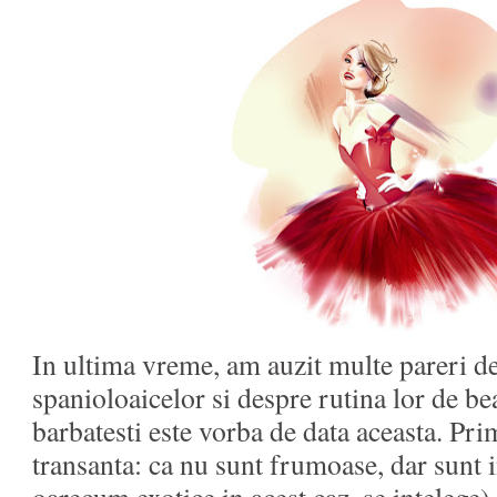
In ultima vreme, am auzit multe pareri d
spanioloaicelor si despre rutina lor de be
barbatesti este vorba de data aceasta. Pri
transanta: ca nu sunt frumoase, dar sunt 
oarecum exotice in acest caz, se intelege),