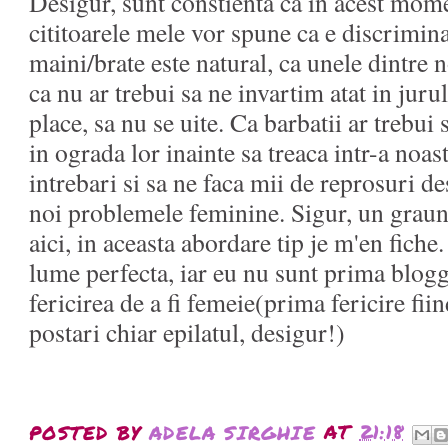
Desigur, sunt constienta ca in acest mome
cititoarele mele vor spune ca e discrimina
maini/brate este natural, ca unele dintre 
ca nu ar trebui sa ne invartim atat in jurul
place, sa nu se uite. Ca barbatii ar trebui
in ograda lor inainte sa treaca intr-a noast
intrebari si sa ne faca mii de reprosuri 
noi problemele feminine. Sigur, un graun
aici, in aceasta abordare tip je m'en fiche
lume perfecta, iar eu nu sunt prima blogg
fericirea de a fi femeie(prima fericire fiin
postari chiar epilatul, desigur!)
POSTED BY
ADELA SIRGHIE
AT
21:18