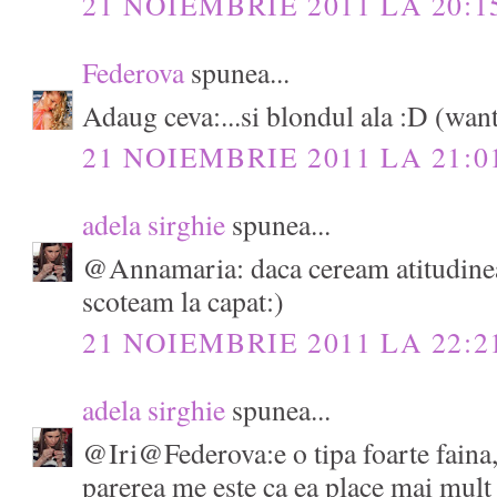
21 NOIEMBRIE 2011 LA 20:1
Federova
spunea...
Adaug ceva:...si blondul ala :D (wan
21 NOIEMBRIE 2011 LA 21:0
adela sirghie
spunea...
@Annamaria: daca ceream atitudinea
scoteam la capat:)
21 NOIEMBRIE 2011 LA 22:2
adela sirghie
spunea...
@Iri@Federova:e o tipa foarte faina
parerea me este ca ea place mai mult